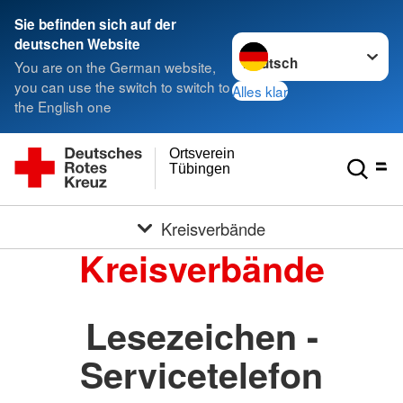
Sie befinden sich auf der
Sprache wechseln zu
deutschen Website
You are on the German website,
you can use the switch to switch to
Alles klar
the English one
Ortsverein
Tübingen
Kreisverbände
Kreisverbände
Lesezeichen -
Servicetelefon