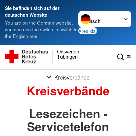
Sie befinden sich auf der
Sprache wechseln zu
deutschen Website
You are on the German website,
you can use the switch to switch to
Alles klar
the English one
Ortsverein
Tübingen
Kreisverbände
Kreisverbände
Lesezeichen -
Servicetelefon