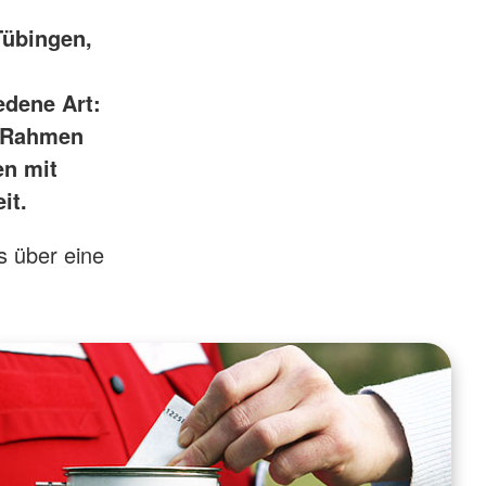
Tübingen,
edene Art:
m Rahmen
en mit
it.
s über eine