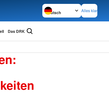
Sprache wechseln zu
Alles klar
ell
Das DRK
en:
keiten