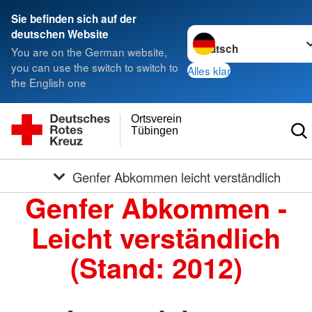
Sie befinden sich auf der
Sprache wechseln zu
deutschen Website
You are on the German website,
you can use the switch to switch to
Alles klar
the English one
Ortsverein
Tübingen
Genfer Abkommen leicht verständlich
Genfer Abkommen -
Leicht verständlich
(Stand: 2012)